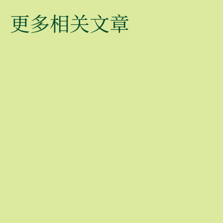
更多相关文章
澳大利亚精品酒店
澳大利亚
系列
的生态住
必做之事
必做之事