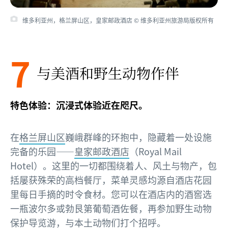
维多利亚州，格兰屏山区，皇家邮政酒店 © 维多利亚州旅游局版权所有
7
与美酒和野生动物作伴
特色体验：沉浸式体验近在咫尺。
在
格兰屏山区
巍峨群峰的环抱中，隐藏着一处设施
完备的乐园——
皇家邮政酒店
（Royal Mail
Hotel）。这里的一切都围绕着人、风土与物产，包
括屡获殊荣的高档餐厅，菜单灵感均源自酒店花园
里每日手摘的时令食材。您可以在酒店内的酒窖选
一瓶波尔多或勃艮第葡萄酒佐餐，再参加野生动物
保护导览游，与本土动物们打个招呼。