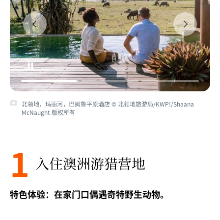
北领地，玛丽河，巴姆鲁平原酒店 © 北领地旅游局/KWP!/Shaana
北领地，玛丽河，巴姆鲁平原酒店 © 北领地旅游局/KWP!/Shaana
McNaught 版权所有
McNaught 版权所有
1
入住澳洲游猎营地
特色体验：在家门口偶遇奇特野生动物。