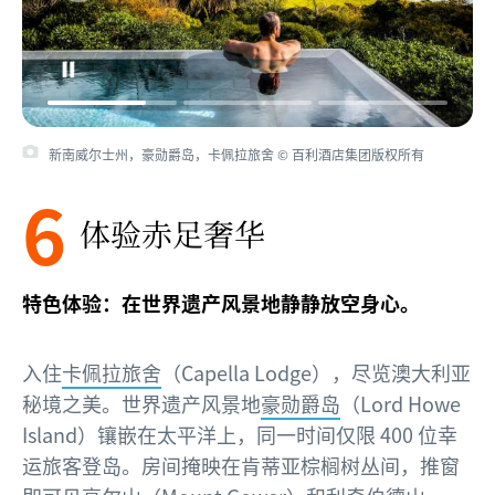
新南威尔士州，豪勋爵岛，卡佩拉旅舍 © 百利酒店集团版权所有
6
体验赤足奢华
特色体验：在世界遗产风景地静静放空身心。
入住
卡佩拉旅舍
（Capella Lodge），尽览澳大利亚
秘境之美。世界遗产风景地
豪勋爵岛
（Lord Howe
Island）镶嵌在太平洋上，同一时间仅限 400 位幸
运旅客登岛。房间掩映在肯蒂亚棕榈树丛间，推窗