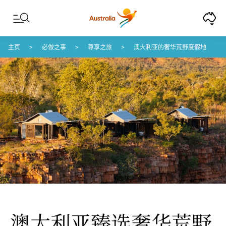
Skip to content
Skip to footer navigation
主页
必做之事
尊享之旅
澳大利亚的奢华荒野度假地
澳大利亚臻选奢华荒野