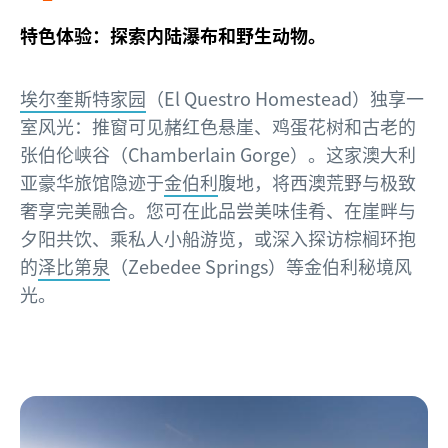
特色体验：探索内陆瀑布和野生动物。
埃尔奎斯特家园
（El Questro Homestead）独享一
室风光：推窗可见赭红色悬崖、鸡蛋花树和古老的
张伯伦峡谷（Chamberlain Gorge）。这家澳大利
亚豪华旅馆隐迹于
金伯利
腹地，将西澳荒野与极致
奢享完美融合。您可在此品尝美味佳肴、在崖畔与
夕阳共饮、乘私人小船游览，或深入探访棕榈环抱
的
泽比第泉
（Zebedee Springs）等金伯利秘境风
光。