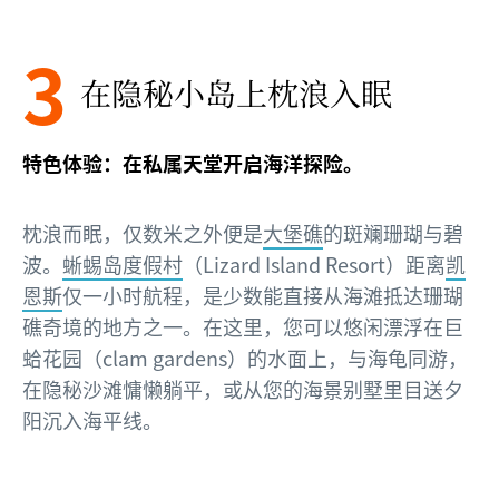
3
在隐秘小岛上枕浪入眠
特色体验：在私属天堂开启海洋探险。
枕浪而眠，仅数米之外便是
大堡礁
的斑斓珊瑚与碧
波。
蜥蜴岛度假村
（Lizard Island Resort）距离
凯
恩斯
仅一小时航程，是少数能直接从海滩抵达珊瑚
礁奇境的地方之一。在这里，您可以悠闲漂浮在巨
蛤花园（clam gardens）的水面上，与海龟同游，
在隐秘沙滩慵懒躺平，或从您的海景别墅里目送夕
阳沉入海平线。