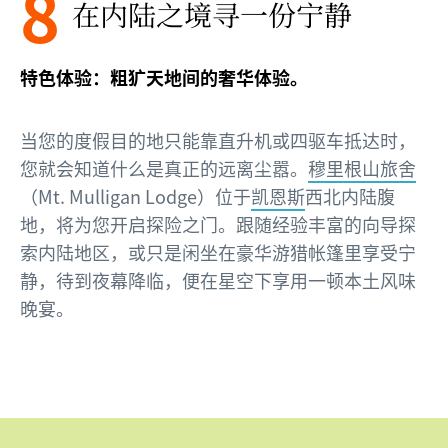
8
在内陆之境寻一份宁静
特色体验：粗犷天地间的奢华体验。
当您的度假目的地只能靠直升机或四驱车抵达时，
您就会知道什么是真正的远离尘嚣。
穆里根山旅舍
（Mt. Mulligan Lodge）位于
凯恩斯
西北内陆腹
地，将为您开启探险之门。跟随经验丰富的向导探
索内陆地区，或只是闲坐在豪华游猎帐篷里享受宁
静，待到夜幕降临，便在星空下享用一顿本土风味
晚宴。