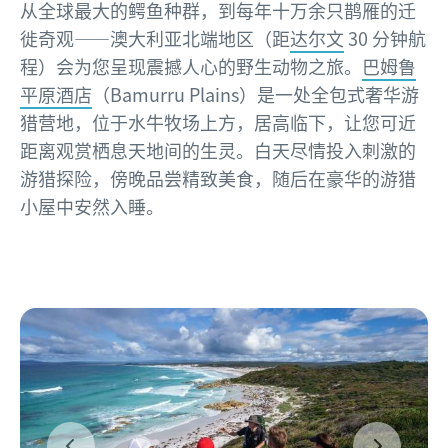
从全球最大的鳄鱼种群，到每年十万余只鹊雁的迁
徙奇观——澳大利亚北端地区（距
达尔文
30 分钟航
程）会为您呈现震撼人心的野生动物之旅。
巴姆鲁
平原酒店
（Bamurru Plains）是一处全包式奢华游
猎营地，位于水牛牧场上方，居高临下，让您可近
距离观赏栖息天地间的生灵。白天尽情投入刺激的
游猎探险，傍晚品尝精致美食，随后在豪华的游猎
小屋中安然入睡。