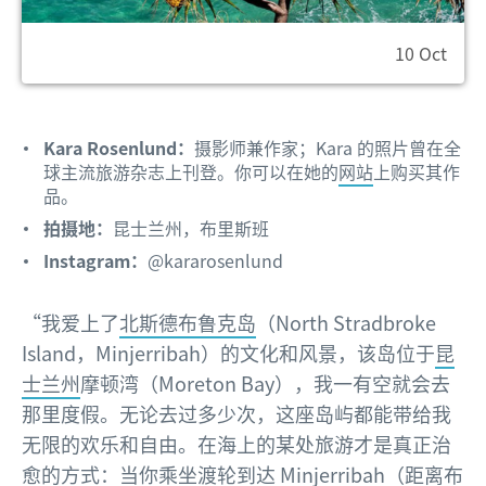
10 Oct
Kara Rosenlund：
摄影师兼作家；Kara 的照片曾在全
球主流旅游杂志上刊登。你可以在她的
网站
上购买其作
品。
拍摄地：
昆士兰州，布里斯班
Instagram：
@kararosenlund
“我爱上了
北斯德布鲁克岛
（North Stradbroke
Island，Minjerribah）的文化和风景，该岛位于
昆
士兰州
摩顿湾（Moreton Bay），我一有空就会去
那里度假。无论去过多少次，这座岛屿都能带给我
无限的欢乐和自由。在海上的某处旅游才是真正治
愈的方式：当你乘坐渡轮到达 Minjerribah（距离
布