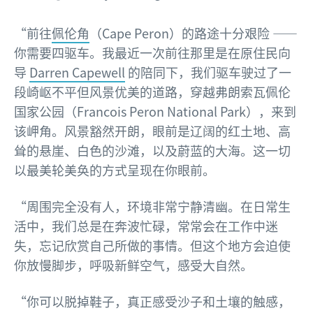
“前往
佩伦角
（Cape Peron）的路途十分艰险 ——
你需要四驱车。我最近一次前往那里是在原住民向
导
Darren Capewell
的陪同下，我们驱车驶过了一
段崎岖不平但风景优美的道路，穿越弗朗索瓦佩伦
国家公园（Francois Peron National Park），来到
该岬角。风景豁然开朗，眼前是辽阔的红土地、高
耸的悬崖、白色的沙滩，以及蔚蓝的大海。这一切
以最美轮美奂的方式呈现在你眼前。
“周围完全没有人，环境非常宁静清幽。在日常生
活中，我们总是在奔波忙碌，常常会在工作中迷
失，忘记欣赏自己所做的事情。但这个地方会迫使
你放慢脚步，呼吸新鲜空气，感受大自然。
“你可以脱掉鞋子，真正感受沙子和土壤的触感，