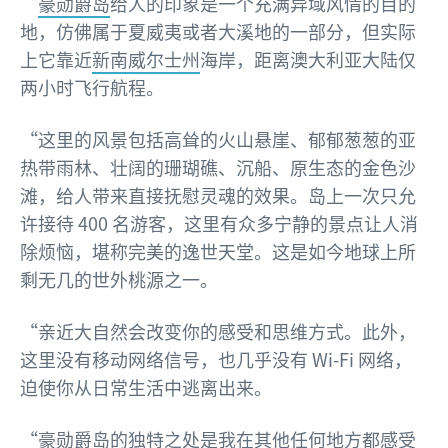
“
豪勋爵岛
给人的印象是一个充满异域风情的目的
地，仿佛属于夏威夷或者大溪地的一部分，但实际
上它靠近
新南威尔士州
海岸，距离澳大利亚大陆仅
两小时飞行航程。
“这里的风景包括高耸的火山悬崖、郁郁葱葱的亚
热带雨林、壮阔的珊瑚礁、沉船、原生态的金色沙
滩，给人带来直接抚慰灵魂的效果。岛上一次只允
许接待 400 名游客，这里有众多宁静的景点让人消
除烦恼，堪称完美的逸世天堂。这是如今地球上所
剩无几的世外桃源之一。
“亲近大自然会改变你的感受和思维方式。此外，
这里没有移动网络信号，也几乎没有 Wi-Fi 网络，
迫使你从日常生活中逃离出来。
“豪勋爵岛的独特之处是我在其他任何地方都感受