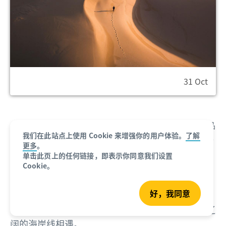
31 Oct
Gab Scanu
：Gab 引人注目的旅游和生活方式摄影作品
我们在此站点上使用 Cookie 来增强你的用户体验。
了解
受到三星、谷歌，路易威登等全球一些巨头公司的欢迎
更多
。
拍摄地：
新南威尔士州，悉尼
单击此页上的任何链接，即表示你同意我们设置
Cookie。
Instagram：
@gabscanu
好，我同意
“在距离悉尼以北仅两小时车程的
史蒂芬斯港
（Port Stephens），你会发现沙丘与海洋在这片辽
阔的海岸线相遇。