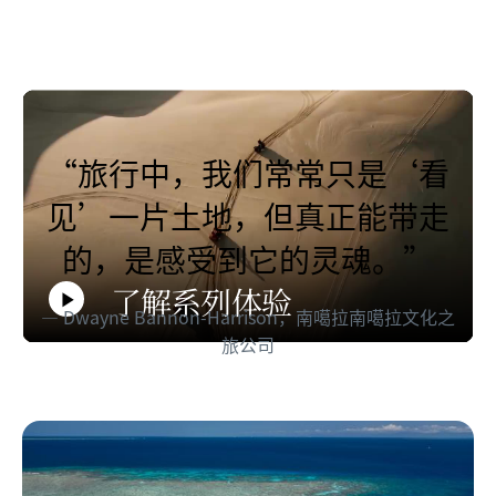
“旅行中，我们常常只是‘看
见’一片土地，但真正能带走
的，是感受到它的灵魂。”
了解系列体验
Dwayne Bannon-Harrison，南噶拉南噶拉文化之
Play
旅公司
了解系列体验
Video