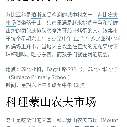
苏比亚科是
珀斯
颇受欢迎的城中村之一，
苏比农夫
市场
便坐落于此。集市里满是赶来挑选草莓和新鲜
出炉的面包或排队买摩洛哥茄汁烤蛋的人。该集市
于每个星期六上午 8 点至中午 12 点在苏比亚科小学
的操场上开市。当地人喜欢坐在巨大的无花果树下
喝杯咖啡、吃点东西，而孩子们就在附近玩耍。
地点：
苏比亚科，Bagot 路 271 号，苏比亚科小学
（Subiaco Primary School）
时间：
星期六上午 8 点至中午 12 点
科理蒙山农夫市场
这里是吃货们的天堂。
科理蒙山农夫市场（Mount