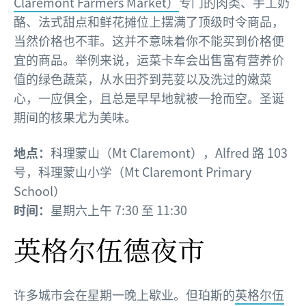
Claremont Farmers Market）
专门的肉类、手工奶
酪、法式甜点和鲜花摊位上摆满了顶级时令商品，
当然价格也不菲。这并不意味着你不能买到价格便
宜的商品。举例来说，运菜卡车会出售富有营养价
值的绿色蔬菜，从水田芥到芫荽以及洗过的嫩菜
心，一应俱全，且总是早早地就被一抢而空。圣诞
期间的核果尤为美味。
地点：
科理蒙山（Mt Claremont），Alfred 路 103
号，科理蒙山小学（Mt Claremont Primary
School）
时间：
星期六上午 7:30 至 11:30
英格尔伍德夜市
许多城市会在星期一晚上歇业。但珀斯的
英格尔伍