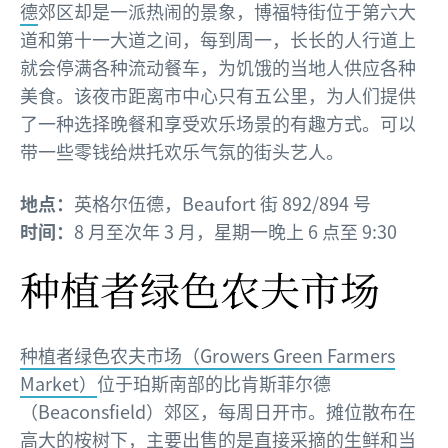
德
郊区却是一派热闹的景象，博福特街位于第六大
道和第十一大道之间，每到周一，长长的人行道上
就会停满各种流动餐车，为饥饿的当地人供应各种
美食。该夜市距离市中心只有五公里，为人们提供
了一种选择晚餐和享受欢乐场景的有趣方式。可以
带一些零钱给烘托欢乐气氛的街头艺人。
地点：
英格尔伍德，Beaufort 街 892/894 号
时间：
8 月至次年 3 月，星期一晚上 6 点至 9:30
种植者绿色农夫市场
种植者绿色农夫市场（Growers Green Farmers
Market）
位于珀斯南部的比肯斯菲尔德
（Beaconsfield）郊区，每周日开市。摊位散布在
高大的桉树下，主要出售的是直接采摘的生鲜和当