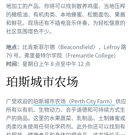
地加工的产品。你将可以找到散养鸡蛋、当地压榨
的橄榄油、有机肉类、本地蜂蜜、松脆面包、果酱
和鲜花。现场还有不插电音乐伴奏，为轻松惬意的
社区氛围增色不少。
地点：
比肯斯菲尔德（Beaconsfield），Lefroy 路
79 号，弗里曼特尔学院（Fremantle College）
时间：
星期日上午 8 点至中午 12 点
珀斯城市农场
广受欢迎的
珀斯城市农场（Perth City Farm）
供应
所有以有机、生物动力、合乎道德和可持续方式生
产的商品。这里的水果蔬菜、乳制品、土制蜂蜜或
肉类均未使用任何化学药剂。此外你还可以找到有
机服装、健康食品和身体护理产品。该农场位于一