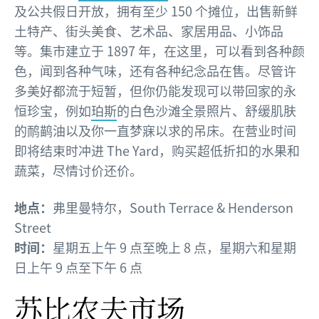
及公共假日开放，拥有至少 150 个摊位，出售新鲜
土特产、街头美食、艺术品、家居用品、小饰品
等。集市建立于 1897 年，在这里，可以看到各种颜
色，闻到各种气味，还有各种纪念品在售。尽管许
多美好都流于短暂，但你仍能发现可以带回家的永
恒珍宝，例如
珀斯
的白色沙滩全景照片、舒缓肌肤
的鸸鹋油以及你一直梦寐以求的吊床。在营业时间
即将结束时冲进 The Yard，购买超低折扣的水果和
蔬菜，尽情讨价还价。
地点：
弗里曼特尔，South Terrace & Henderson
Street
时间：
星期五上午 9 点至晚上 8 点，星期六和星期
日上午 9 点至下午 6 点
苏比农夫市场