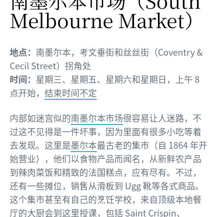
南墨尔本市场
（South
Melbourne Market）
地点：
南墨尔本，考文垂街和丝丝街（Coventry &
Cecil Street）拐角处
时间：
星期三、星期五、星期六和星期日，上午 8
点开始，
结束时间不定
内部如迷宫似的
南墨尔本市场
很容易让人迷路，不
过这不见得是一件坏事，因为里面有很多小吃等着
去发现。这里是
墨尔本
最古老的集市（自 1864 年开
始营业），他们以食物产品而闻名，从新鲜农产品
到辣肉菜饭和精致的法国糕点，应有尽有。不过，
还有一些摊位，销售从滑板到 Ugg 靴等各式商品。
这个集市甚至有自己的烹饪学校，来自顶级本地餐
厅的大厨会到这里授课，包括
Saint Crispin
、