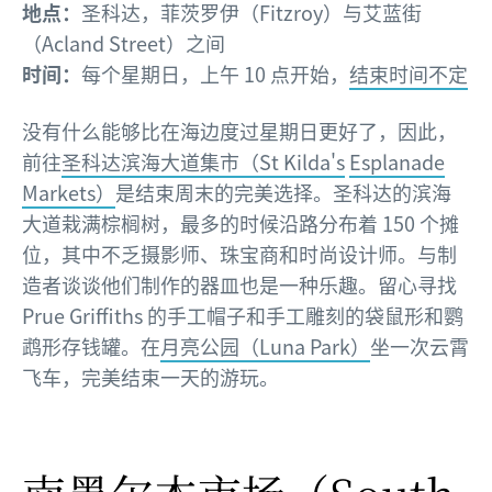
地点：
圣科达，菲茨罗伊（Fitzroy）与艾蓝街
（Acland Street）之间
时间：
每个星期日，上午 10 点开始，
结束时间不定
没有什么能够比在海边度过星期日更好了，因此，
前往
圣科达滨海大道集市（St Kilda's
Esplanade
Markets）
是结束周末的完美选择。圣科达的滨海
大道栽满棕榈树，最多的时候沿路分布着 150 个摊
位，其中不乏摄影师、珠宝商和时尚设计师。与制
造者谈谈他们制作的器皿也是一种乐趣。留心寻找
Prue Griffiths 的手工帽子和手工雕刻的袋鼠形和鹦
鹉形存钱罐。在
月亮公园（Luna Park）
坐一次云霄
飞车，完美结束一天的游玩。