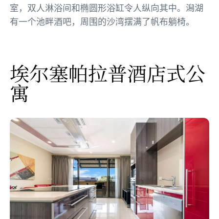
室，双人淋浴间和椭圆形浴缸令人纵向其中。潟湖
有一个池畔酒吧，周围的沙湾摆满了帆布躺椅。
埃尔塞帕拉普酒店式公
寓