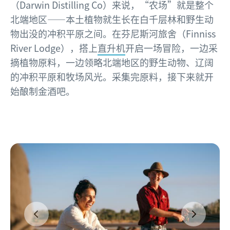
（Darwin Distilling Co）来说，“农场”就是整个
北端地区——本土植物就生长在白千层林和野生动
物出没的冲积平原之间。在芬尼斯河旅舍（Finniss
River Lodge），搭上
直升机
开启一场冒险，一边采
摘植物原料，一边领略北端地区的野生动物、辽阔
的冲积平原和牧场风光。采集完原料，接下来就开
始酿制金酒吧。