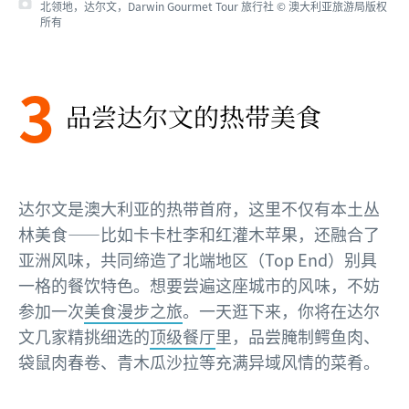
北领地，达尔文，Darwin Gourmet Tour 旅行社 © 澳大利亚旅游局版权
所有
3
品尝达尔文的热带美食
达尔文是澳大利亚的热带首府，这里不仅有本土丛
林美食——比如卡卡杜李和红灌木苹果，还融合了
亚洲风味，共同缔造了北端地区（Top End）别具
一格的餐饮特色。想要尝遍这座城市的风味，不妨
参加一次
美食漫步之旅
。一天逛下来，你将在达尔
文几家精挑细选的
顶级餐厅
里，品尝腌制鳄鱼肉、
袋鼠肉春卷、青木瓜沙拉等充满异域风情的菜肴。