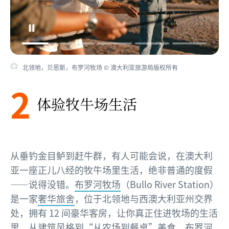
北领地，贝恩斯，布罗河牧场 © 澳大利亚旅游局版权所有
2
体验牧牛场生活
从垂钓金目鲈到赶牛群，有人可能会说，在澳大利
亚一座正儿八经的牧牛场里生活，绝非普通的度假
——说得没错。
布罗河牧场
（Bullo River Station）
是一家
奢华旅舍
，位于北领地与西澳大利亚州交界
处，拥有 12 间豪华客房，让你真正住进牧场的生活
里。从建筑风格到“从农场到餐桌”美食，布罗河