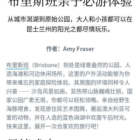
布里斯班亲子必游体验
从城市潟湖到原始公园，大人和小孩都可以在
昆士兰州的阳光之都尽情玩乐。
作者：Amy Fraser
布里斯班
（Brisbane）到处是绿意盎然的公园、人
造海滩和河边休闲场所，这里的户外活动能够为你
带来难忘的家庭探险体验。其周围的环境同样令人
兴奋 —— 沙岛风景如画，亚热带山脉巍峨壮丽，国
家公园广袤无垠，你都可以轻松领略。亲自给野生
海豚喂食，发现原住民艺术图腾，邂逅澳大利亚可
爱的动物，并在人造的蓝色潟湖中欢度午后时光。
快来这里，展开一次合家欢的旅行吧！