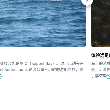
体验远足
迁徙经过凯珀尔湾（Keppel Bay）。你可以站在岸
岛上的丛林
l Konnections 轮渡公司三小时的游船之旅，与
景，沿着
旅
。
了解这些