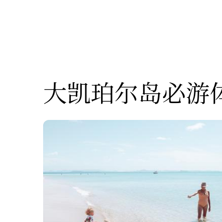
大凯珀尔岛必游