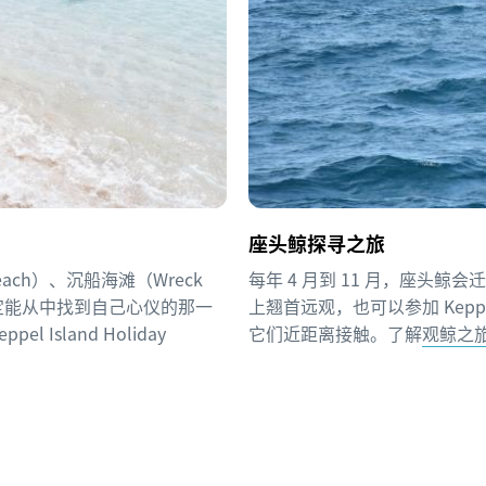
座头鲸探寻之旅
each）、沉船海滩（Wreck
每年 4 月到 11 月，座头鲸会
你一定能从中找到自己心仪的那一
上翘首远观，也可以参加 Keppe
Island Holiday
它们近距离接触。了解
观鲸之