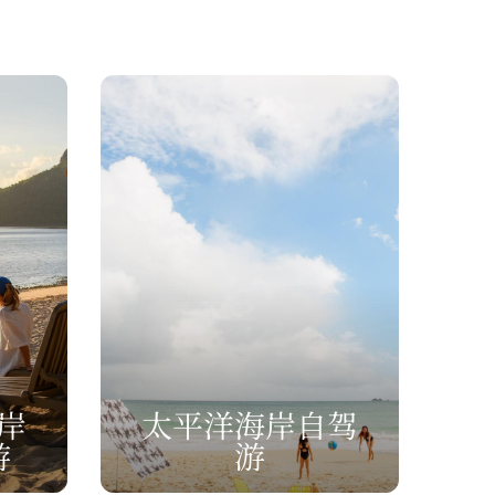
岸
太平洋海岸自驾
游
游