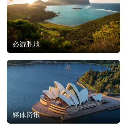
必游胜地
媒体资讯