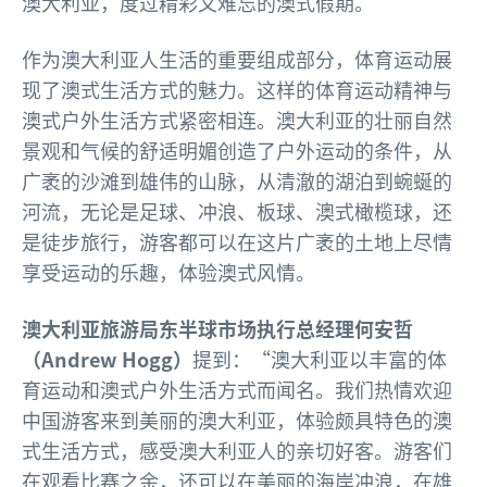
澳大利亚，度过精彩又难忘的澳式假期。”
作为澳大利亚人生活的重要组成部分，体育运动展
现了澳式生活方式的魅力。这样的体育运动精神与
澳式户外生活方式紧密相连。澳大利亚的壮丽自然
景观和气候的舒适明媚创造了户外运动的条件，从
广袤的沙滩到雄伟的山脉，从清澈的湖泊到蜿蜒的
河流，无论是足球、冲浪、板球、澳式橄榄球，还
是徒步旅行，游客都可以在这片广袤的土地上尽情
享受运动的乐趣，体验澳式风情。
澳大利亚旅游局东半球市场执行总经理何安哲
（Andrew Hogg）
提到：“澳大利亚以丰富的体
育运动和澳式户外生活方式而闻名。我们热情欢迎
中国游客来到美丽的澳大利亚，体验颇具特色的澳
式生活方式，感受澳大利亚人的亲切好客。游客们
在观看比赛之余，还可以在美丽的海岸冲浪，在雄