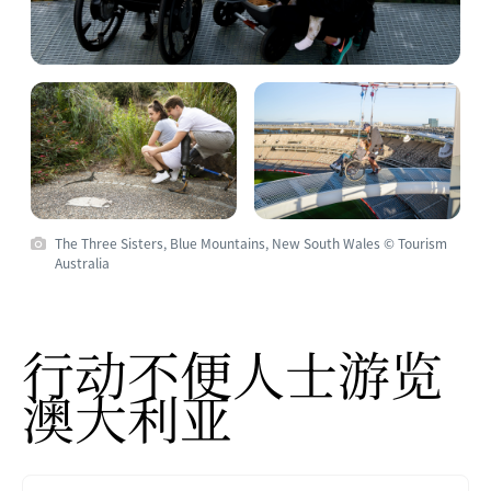
The Three Sisters, Blue Mountains, New South Wales © Tourism
Australia
行动不便人士游览
澳大利亚