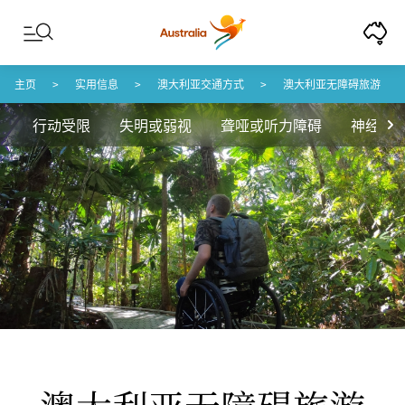
Skip to content
Skip to footer navigation
主页
实用信息
澳大利亚交通方式
澳大利亚无障碍旅游
行动受限
失明或弱视
聋哑或听力障碍
神经分