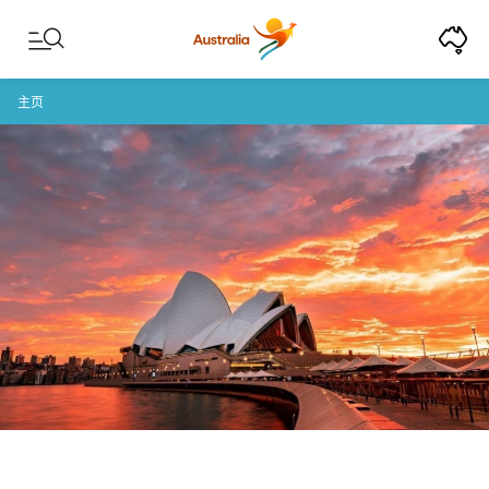
Skip to content
Skip to footer navigation
主页